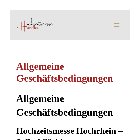
Zum
Inhalt
Main
springen
Menu
Allgemeine
Geschäftsbedingungen
Allgemeine
Geschäftsbedingungen
Hochzeitsmesse Hochrhein –